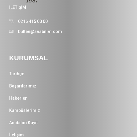
İLETİŞİM
0216 415 00 00
bulten@anabilim.com
KURUMSAL
Tarihçe
Başarılarımız
Haberler
Kampüslerimiz
Anabilim Kayıt
İletişim